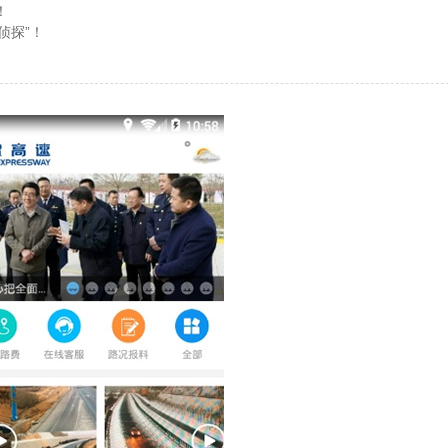
！
侦探”！