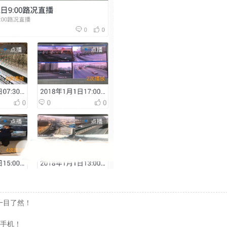
一目了然！
！
盯手机！