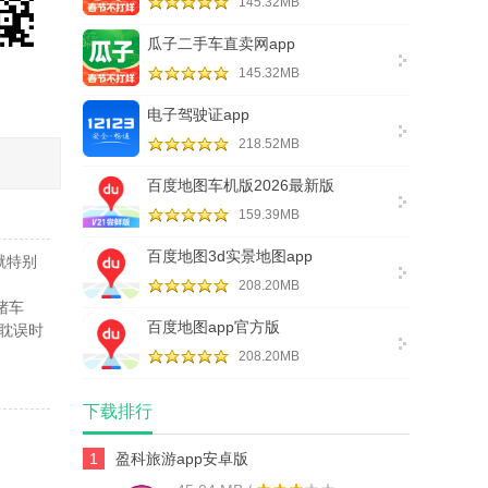
145.32MB
瓜子二手车直卖网app
145.32MB
电子驾驶证app
218.52MB
百度地图车机版2026最新版
159.39MB
百度地图3d实景地图app
就特别
208.20MB
堵车
百度地图app官方版
耽误时
208.20MB
下载排行
1
盈科旅游app安卓版