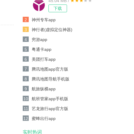
45.04 MB /
下载
2
神州专车app
3
神行者(虚拟定位神器)
4
穷游app
5
粤通卡app
6
美团打车app
7
腾讯地图app官方版
8
腾讯地图导航手机版
9
航旅纵横app
10
航班管家app手机版
11
艺龙旅行app官方版
12
蜜蜂出行app
实时热词