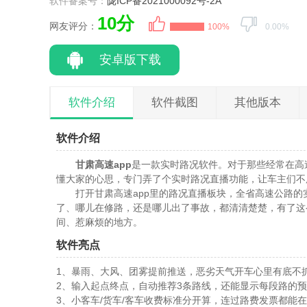
软件备案号：
陇ICP备2021000092号-2A
10分
网友评分：
100%
0.00%
安卓版下载
软件介绍
软件截图
其他版本
软件介绍
甘肃高速app
是一款实时路况软件。对于那些经常在高
懂大家的心思，专门弄了个实时路况直播功能，让车主们不
打开甘肃高速app里的路况直播板块，全省高速公路
了、哪儿在修路，还是哪儿出了事故，都清清楚楚，有了这
间、惹麻烦的地方。
软件亮点
1、暴雨、大风、团雾提前推送，恶劣天气开车心里有底不
2、输入起点终点，自动推荐3条路线，还能显示每段路的
3、小客车/货车/客车收费标准分开算，连过路费发票都能