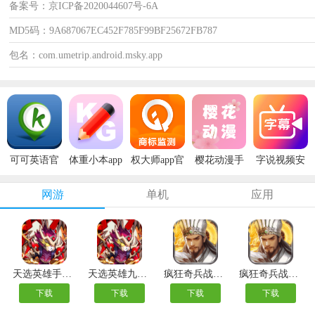
备案号：京ICP备2020044607号-6A
MD5码：9A687067EC452F785F99BF25672FB787
包名：com.umetrip.android.msky.app
可可英语官
体重小本app
权大师app官
樱花动漫手
字说视频安
方版
安卓版
方版
机版
卓版
网游
单机
应用
天选英雄手游正版
天选英雄九游版本
疯狂奇兵战场游戏
疯狂奇兵战场九游版
下载
下载
下载
下载