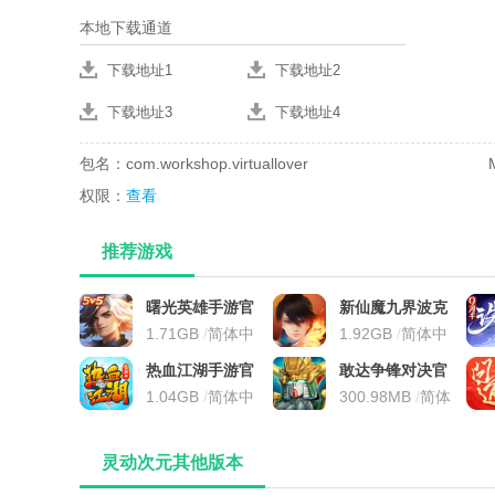
本地下载通道
下载地址1
下载地址2
下载地址3
下载地址4
包名：com.workshop.virtuallover
权限：
查看
推荐游戏
曙光英雄手游官
新仙魔九界波克
方最新版
1.71GB
/
简体中
城市官方正版
1.92GB
/
简体中
文
文
热血江湖手游官
敢达争锋对决官
方正版
1.04GB
/
简体中
服
300.98MB
/
简体
文
中文
灵动次元其他版本