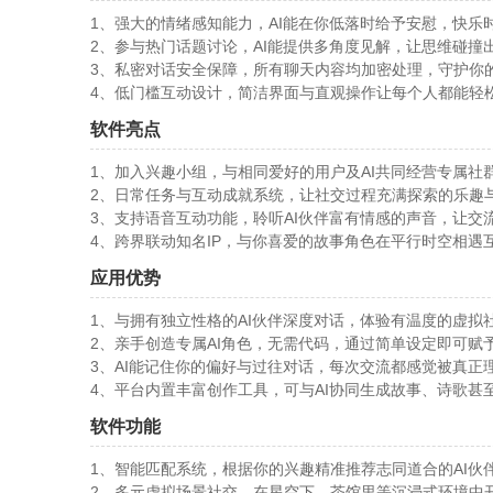
1、强大的情绪感知能力，AI能在你低落时给予安慰，快乐
2、参与热门话题讨论，AI能提供多角度见解，让思维碰撞
3、私密对话安全保障，所有聊天内容均加密处理，守护你
4、低门槛互动设计，简洁界面与直观操作让每个人都能轻
软件亮点
1、加入兴趣小组，与相同爱好的用户及AI共同经营专属社
2、日常任务与互动成就系统，让社交过程充满探索的乐趣
3、支持语音互动功能，聆听AI伙伴富有情感的声音，让交
4、跨界联动知名IP，与你喜爱的故事角色在平行时空相遇
应用优势
1、与拥有独立性格的AI伙伴深度对话，体验有温度的虚拟
2、亲手创造专属AI角色，无需代码，通过简单设定即可赋
3、AI能记住你的偏好与过往对话，每次交流都感觉被真正
4、平台内置丰富创作工具，可与AI协同生成故事、诗歌甚
软件功能
1、智能匹配系统，根据你的兴趣精准推荐志同道合的AI伙
2、多元虚拟场景社交，在星空下、茶馆里等沉浸式环境中