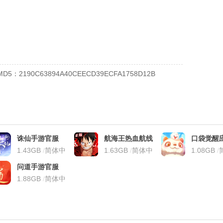
MD5：2190C63894A40CEECD39ECFA1758D12B
诛仙手游官服
航海王热血航线
口袋觉醒
1.43GB
/
简体中
官服
1.63GB
/
简体中
版本
1.08GB
/
文
文
文
问道手游官服
1.88GB
/
简体中
文