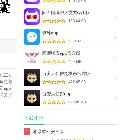
150.25MB
陌声同城聊天交友(爱聊)
183.64MB
班外app
48.21MB
画师联盟app官方版
4.04MB
百变大侦探剧本杀官方版
欢二次
角色都
422.85MB
app
百变大侦探app
持文字
422.85MB
下载排行
1
相亲软件安卓版