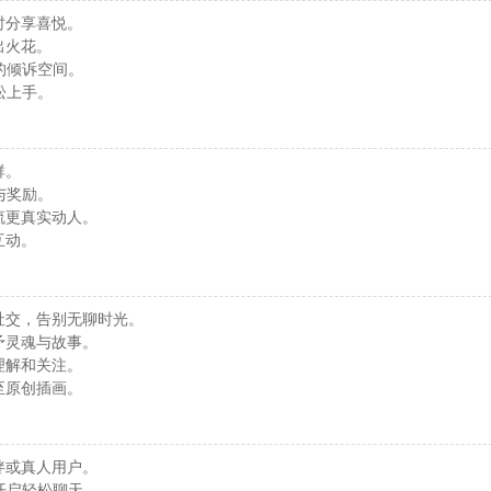
时分享喜悦。
出火花。
的倾诉空间。
松上手。
群。
与奖励。
流更真实动人。
互动。
社交，告别无聊时光。
予灵魂与故事。
理解和关注。
至原创插画。
伴或真人用户。
开启轻松聊天。