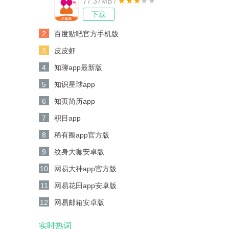
77.37MB /
下载
2
百度贴吧官方手机版
3
皮皮虾
4
知聊app最新版
5
知识星球app
6
知页简历app
7
积目app
8
稀有圈app官方版
9
纹身大咖安卓版
10
网易大神app官方版
11
网易花田app安卓版
12
网易邮箱安卓版
实时热词