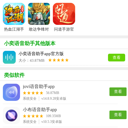
游官方最新
波克城市官
服
航线官服
用宝版本
版
方正版
热血江湖手
敢达争锋对
问道手游官
游官方正版
决官服
服
小奕语音助手其他版本
小奕语音助手app官方版
查看
大小：43.87MB
类似软件
jovi语音助手app
查看
56.87MB
系统安全
v14.8.9.28安卓版
小布语音助手app
查看
109.35MB
系统安全
v10.5.3安卓版