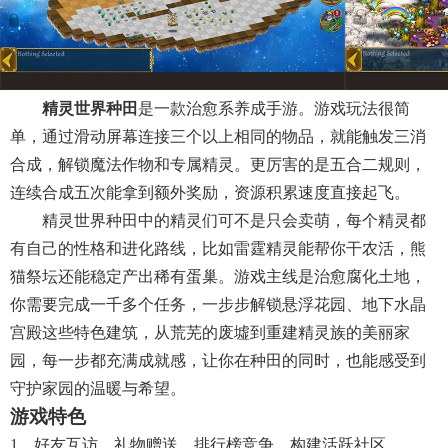
精灵世界种田
是一款治愈系养成手游。游戏玩法很简
单，通过滑动屏幕连接三个以上相同的物品，就能触发三消
合成，解锁魔法作物和专属精灵。更厉害的是五合二规则，
连续合成五次能拿到额外奖励，资源积累速度直接起飞。
精灵世界种田中的精灵们可不是只会卖萌，每个精灵都
有自己的性格和进化路线，比如雷霆精灵能帮你干农活，熊
猫祭坛还能稳定产出稀有蛋巢。游戏主线是治愈腐化土地，
你需要完成一千多个任务，一步步解锁悬浮花园、地下水晶
宫殿这些特色建筑，从荒芜的废墟到重建精灵族的美丽家
园，每一步都充满成就感，让你在种田的同时，也能感受到
守护家园的温暖与希望。
游戏特色
1、好友互访、礼物赠送、排行榜竞争，构建活跃社区。