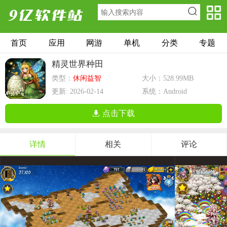
首页
应用
网游
单机
分类
专题
精灵世界种田
类型：
休闲益智
大小：528.99MB
更新: 2026-02-14
系统：Android
点击下载
详情
相关
评论