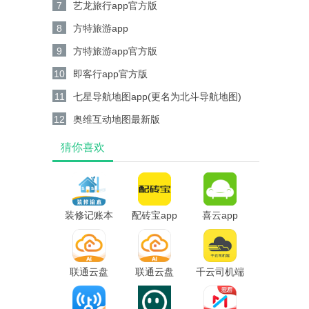
7
艺龙旅行app官方版
8
方特旅游app
9
方特旅游app官方版
10
即客行app官方版
11
七星导航地图app(更名为北斗导航地图)
12
奥维互动地图最新版
猜你喜欢
装修记账本
配砖宝app
喜云app
app
联通云盘
联通云盘
千云司机端
app
app最新版
app