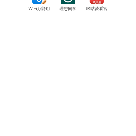
WiFi万能钥
理想同学
咪咕爱看官
匙专业版
app
方正版