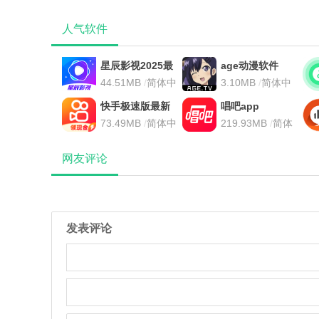
人气软件
星辰影视2025最
age动漫软件
新版
44.51MB
/
简体中
3.10MB
/
简体中
文
文
快手极速版最新
唱吧app
免费版
73.49MB
/
简体中
219.93MB
/
简体
文
中文
网友评论
发表评论