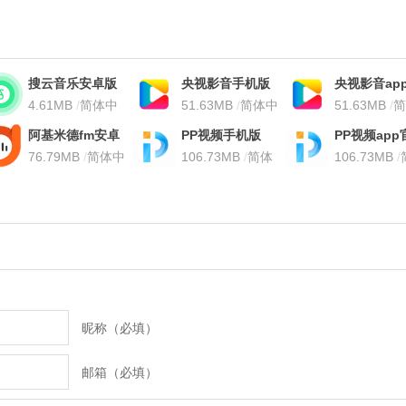
搜云音乐安卓版
央视影音手机版
央视影音ap
4.61MB
/
简体中
正版
51.63MB
/
简体中
版
51.63MB
/
简
文
文
文
阿基米德fm安卓
PP视频手机版
PP视频app
版
76.79MB
/
简体中
106.73MB
/
简体
版
106.73MB
/
文
中文
中文
昵称（必填）
邮箱（必填）