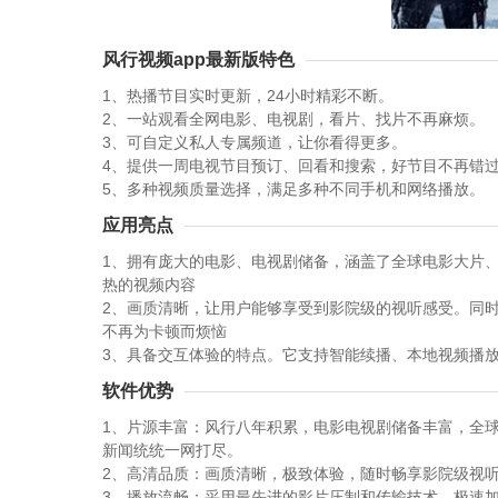
风行视频app最新版特色
1、热播节目实时更新，24小时精彩不断。
2、一站观看全网电影、电视剧，看片、找片不再麻烦。
3、可自定义私人专属频道，让你看得更多。
4、提供一周电视节目预订、回看和搜索，好节目不再错
5、多种视频质量选择，满足多种不同手机和网络播放。
应用亮点
1、拥有庞大的电影、电视剧储备，涵盖了全球电影大片
热的视频内容
2、画质清晰，让用户能够享受到影院级的视听感受。同
不再为卡顿而烦恼
3、具备交互体验的特点。它支持智能续播、本地视频播
软件优势
1、片源丰富：风行八年积累，电影电视剧储备丰富，全
新闻统统一网打尽。
2、高清品质：画质清晰，极致体验，随时畅享影院级视
3、播放流畅：采用最先进的影片压制和传输技术，极速