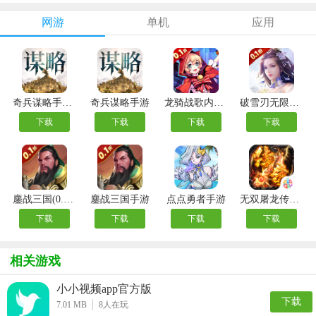
方版
安卓版
方版
机版
卓版
网游
单机
应用
奇兵谋略手游官方版
奇兵谋略手游
龙骑战歌内购版
破雪刃无限代金券版
下载
下载
下载
下载
鏖战三国(0.1折送万元红包)
鏖战三国手游
点点勇者手游
无双屠龙传奇手游
下载
下载
下载
下载
相关游戏
小小视频app官方版
下载
7.01 MB
8
人在玩