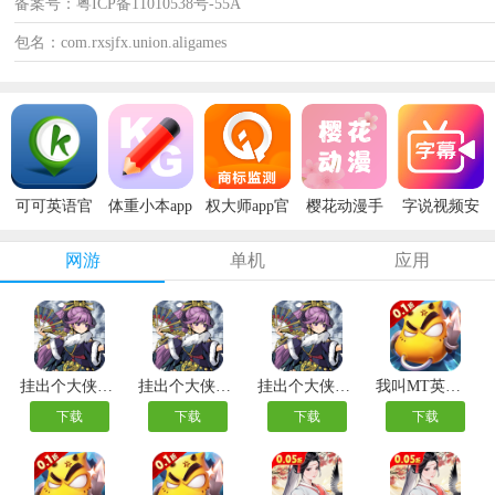
备案号：粤ICP备11010538号-55A
包名：com.rxsjfx.union.aligames
可可英语官
体重小本app
权大师app官
樱花动漫手
字说视频安
方版
安卓版
方版
机版
卓版
网游
单机
应用
挂出个大侠变态版
挂出个大侠0.05折
挂出个大侠内购版
我叫MT英雄杀内测版
下载
下载
下载
下载