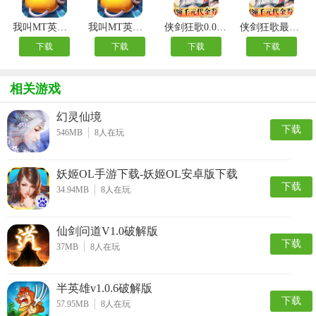
我叫MT英雄杀手游
我叫MT英雄杀公益服
侠剑狂歌0.05折千元福利版
侠剑狂歌最新版
下载
下载
下载
下载
相关游戏
幻灵仙境
下载
546MB
8
人在玩
妖姬OL手游下载-妖姬OL安卓版下载
下载
34.94MB
8
人在玩
仙剑问道V1.0破解版
下载
37MB
8
人在玩
半英雄v1.0.6破解版
下载
57.95MB
8
人在玩