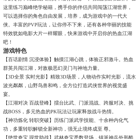
这里练习巅峰绝学秘籍，携手你的伴侣共同闯荡江湖世界，
可以选择你的角色自由发展，培养，成为游戏中的一代大
侠。丰富的PVP玩法，让你停不下来，还有各种华丽的技能
特效犹如电影大片一样耀眼，快来游戏中开启你的热血江湖
吧！
游戏特色
【百话剧情 沉浸体验】触摸江湖心跳，体验正邪激斗。热血
群英共闯江湖，对敌极恶幻灵门与神地力量。
【3D全景 实时光影】精致3D场景，人物动作实时光影，流水
波光粼粼，山野鸟兽和鸣，全方位打造武侠世界的视觉盛
宴。
【江湖对决 百战登峰】擂台比武、门派混战、跨服对决、挑
战BOSS，多元热血的PK玩法让玩家释放战斗热情。
【神功炼化 转职突破】历练门派武学技能、十余种内化气
功，多重转职解锁全新神功，强无止境终成至 尊。
【绝世奇宝 现世助战】武林奇宝悉数登场，镇派神兵外形酷