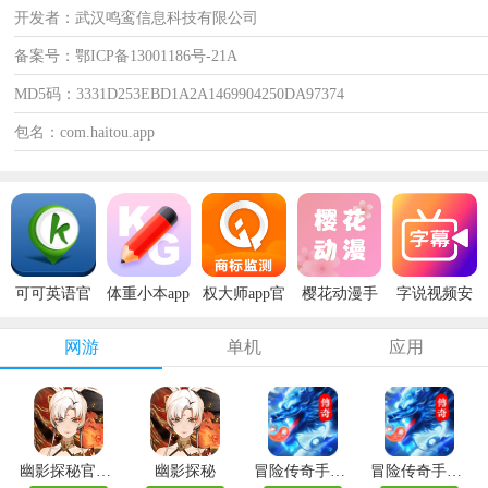
开发者：武汉鸣鸾信息科技有限公司
备案号：鄂ICP备13001186号-21A
MD5码：3331D253EBD1A2A1469904250DA97374
包名：com.haitou.app
可可英语官
体重小本app
权大师app官
樱花动漫手
字说视频安
方版
安卓版
方版
机版
卓版
网游
单机
应用
幽影探秘官方版
幽影探秘
冒险传奇手游最新版
冒险传奇手游官方版