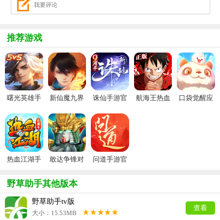
推荐游戏
曙光英雄手
新仙魔九界
诛仙手游官
航海王热血
口袋觉醒应
游官方最新
波克城市官
服
航线官服
用宝版本
版
方正版
热血江湖手
敢达争锋对
问道手游官
游官方正版
决官服
服
野草助手其他版本
野草助手tv版
查看
大小：15.53MB