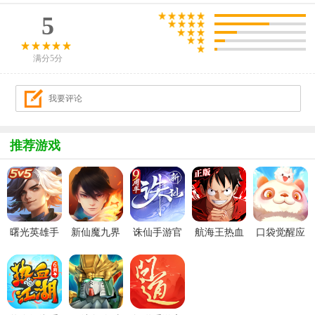
5
满分5分
推荐游戏
曙光英雄手
新仙魔九界
诛仙手游官
航海王热血
口袋觉醒应
游官方最新
波克城市官
服
航线官服
用宝版本
版
方正版