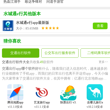
热血江湖手
敢达争锋对
问道手游官
游官方正版
决官服
服
水城通e行其他版本
水城通e行app最新版
查看
大小：85.65MB
猜你喜欢
交通出行软件
公交车出行服务软件
二维码乘车软
交通出行软件大全
共收集
49
款软件
更多>>
交通出行app哪个软件好
有什么，随着我们进入信息时代，越来越多的
行业都拥有了手机app，而我们的日常出行也离不开这些app，今天小编
为大家带来了交通出行软件大全，在其中拥有：亿通行北京地铁app官
方版、花小猪打车app等软件，如果你也需要这些软件，那就速来本站
下载使用吧。
腾讯地图app
艺龙旅行app
快票出行 v3.
去哪儿旅行a
官方版
官方版
3.6
pp
v11.1.0安卓
v11.1.1安卓
v10.2.14安卓