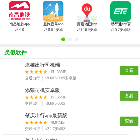
版
版
版
南昌地铁app
差旅壹号app
百度地图app
易行通app官
官方版
方版
v3.0.0
v7.8.0.2安卓
v21.16.0安卓
v1.5.7安卓版
版
版
类似软件
添猫出行司机端
查看
151.36MB
交通出行
v9.60.5.0005安卓版
添猫司机安卓版
查看
151.36MB
交通出行
v9.60.5.0005
肇庆出行app最新版
查看
78.04MB
交通出行
v2.1.7安卓版