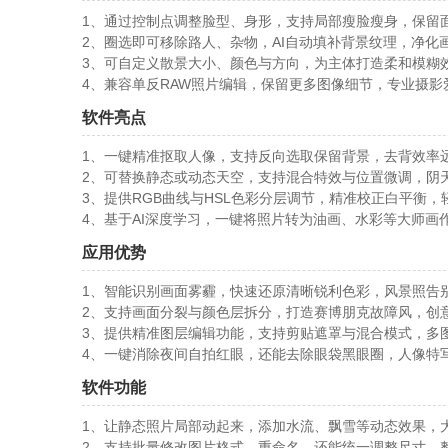
1、通过控制点调整脸型、身形，支持局部瘦脸瘦身，保留
2、圈选即可移除路人、杂物，AI自动填补背景纹理，净化
3、可自定义散景大小、颜色与方向，为主体打造柔和模糊
4、兼容单反RAW照片编辑，保留更多图像细节，专业摄影
软件亮点
1、一键精准抠取人像，支持反向选取保留背景，去背效率
2、可替换静态或动态天空，支持混合特效与位置微调，阴
3、提供RGB曲线与HSL色彩分层调节，精准校正白平衡
4、基于AI深度学习，一键将照片转为油画、水彩等大师画
应用优势
1、智能识别画面雾霾，快速还原清晰锐利色彩，风景照告
2、支持画面分裂与颜色层拆分，打造赛博朋克故障风，创
3、提供精准图层编辑功能，支持剪贴遮罩与混合模式，多
4、一键消除夜间自拍红眼，还能去除眼袋黑眼圈，人像特
软件功能
1、让静态照片局部动起来，添加水流、飘雪等动态效果，
2、支持批量修改图片格式、重命名，还能统一调整尺寸，