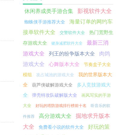
影视软件大全
休闲养成类手游合集
海量订单的网约车
蜘蛛侠手游推荐大全
接单软件大全
热门荒野生
交警软件大全
最新三消
存游戏大全
健身减肥软件大全
游戏大全
肉鸽
列王的纷争版本大全
游戏大全
心舞版本大全
节奏盒子大全
模组
我的世界版本大
攻占城池的游戏大全
全
葫芦侠破解游戏大全
多人竞技游戏大
全
弹壳特攻队破解版大全
画风写实的手游
大全
好玩的塔防游戏排行榜前十名
听音乐的软
掘地求升版本
高分游戏大全
件推荐
大全
好玩的策
免费看小说的软件大全