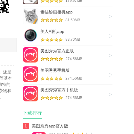
179.97MB
素描绘画相机app
81.59MB
美人相机app
83.70MB
美图秀秀官方正版
274.56MB
美图秀秀手机版
，还是
等基本
274.56MB
独特的
美图秀秀官方手机版
杂物和
。
274.56MB
下载排行
1
美图秀秀app官方版