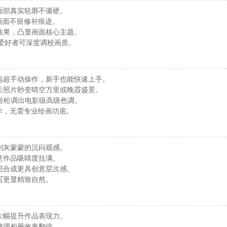
面部真实轮廓不僵硬。
画面不留修补痕迹。
效果，凸显画面核心主题。
爱好者可深度调校画质。
远超手动操作，新手也能快速上手。
天照片秒变晴空万里或晚霞盛景。
，轻松调出电影级高级色调。
作，无需专业绘画功底。
别灰蒙蒙的沉闷观感。
意作品吸睛度拉满。
图合成更具创意层次感。
写更显精致自然。
大幅提升作品表现力。
整理相册效率翻倍。