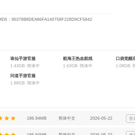
MD5：90378B8DEA86FA140758F228D9CF5842
诛仙手游官服
航海王热血航线
口袋觉醒
1.43GB
/
简体中
官服
1.63GB
/
简体中
版本
1.08GB
/
文
文
文
问道手游官服
1.88GB
/
简体中
文
186.94MB
简体中文
2026-05-22
查
186.94MB
简体中文
2026-05-22
查