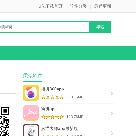
9亿下载首页
|
软件分类
|
最近更新
类似软件
相机360app
230.15MB
简拼app
133.76MB
素描大师app最新版