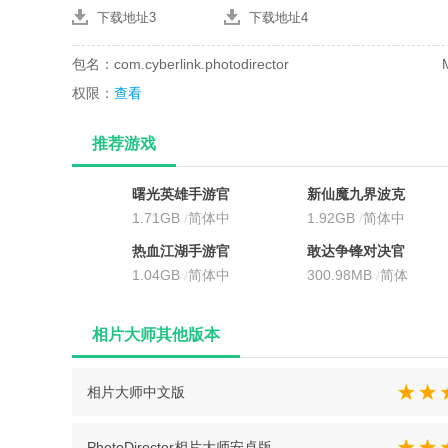
下载地址3
下载地址4
包名：com.cyberlink.photodirector
权限：
查看
推荐游戏
曙光英雄手游官
新仙魔九界波克
方最新版
1.71GB
/
简体中
城市官方正版
1.92GB
/
简体中
文
文
热血江湖手游官
敢达争锋对决官
方正版
1.04GB
/
简体中
服
300.98MB
/
简体
文
中文
相片大师其他版本
相片大师中文版
PhotoDirector相片大师安卓版