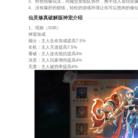
3、特色情缘玩法，同城交友组队协作，携手佳人喜结良
4、没有爆肝的烦恼，轻松的游戏环境让你可以悠闲的修
仙灵修真破解版神宠介绍
1、瑶姬（SSR）
神宠加成
烟云：主人生命加成提高7.5%
生机：主人天道提高7.5%
看破：主人连击抵抗提高4%
决意：主人玩家增伤提高4%
无畏：主人破挡率提高4%