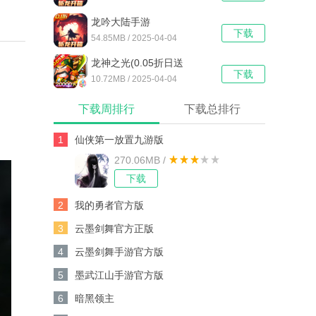
龙吟大陆手游
下载
54.85MB / 2025-04-04
龙神之光(0.05折日送
下载
20000代充券)
10.72MB / 2025-04-04
下载周排行
下载总排行
1
仙侠第一放置九游版
270.06MB /
下载
2
我的勇者官方版
3
云墨剑舞官方正版
4
云墨剑舞手游官方版
5
墨武江山手游官方版
6
暗黑领主