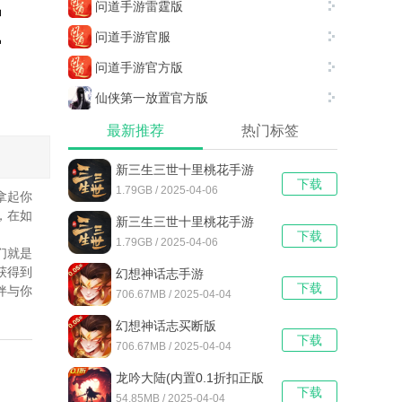
问道手游雷霆版
问道手游官服
问道手游官方版
仙侠第一放置官方版
最新推荐
热门标签
新三生三世十里桃花手游
下载
最新版
1.79GB / 2025-04-06
拿起你
，在如
新三生三世十里桃花手游
下载
1.79GB / 2025-04-06
们就是
获得到
幻想神话志手游
下载
伴与你
706.67MB / 2025-04-04
幻想神话志买断版
下载
706.67MB / 2025-04-04
龙吟大陆(内置0.1折扣正版
下载
放置手游)
54.85MB / 2025-04-04