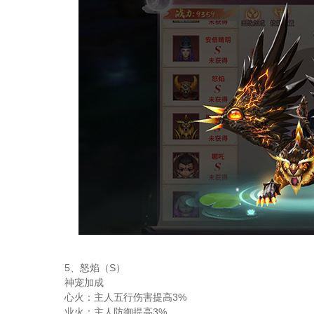
5、怒焰（S）
神宠加成
心火：主人五行伤害提高3%
业火：主人防御提高3%