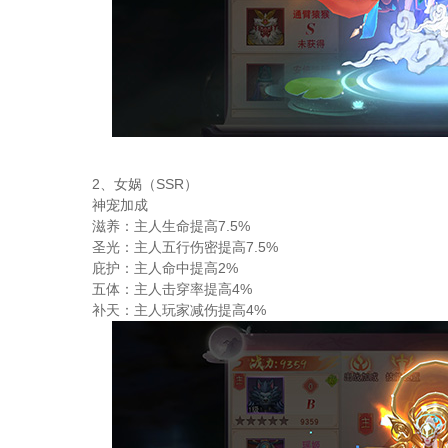
2、女娲（SSR）
神宠加成
滋养：主人生命提高7.5%
圣光：主人五行伤密提高7.5%
庇护：主人命中提高2%
五体：主人击穿率提高4%
补天：主人玩家减伤提高4%