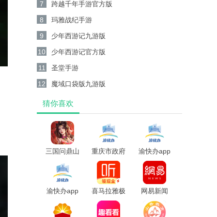
7
跨越千年手游官方版
8
玛雅战纪手游
9
少年西游记九游版
10
少年西游记官方版
11
圣堂手游
12
魔域口袋版九游版
猜你喜欢
三国问鼎山
重庆市政府
渝快办app
河2025最新
渝快办app
版
渝快办app
喜马拉雅极
网易新闻
速版app
app官方版