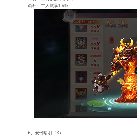
疏狂：主人抗暴1.5%
6、安倍晴明（S）