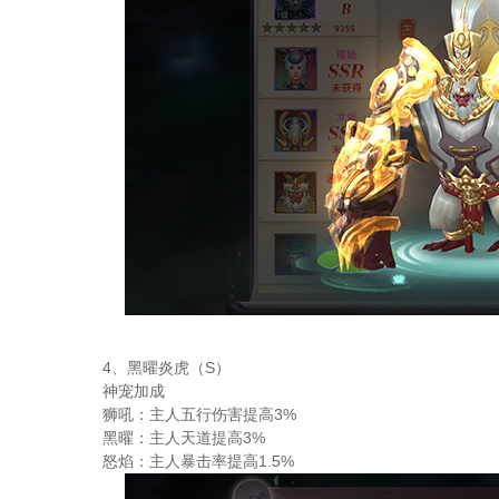
4、黑曜炎虎（S）
神宠加成
狮吼：主人五行伤害提高3%
黑曜：主人天道提高3%
怒焰：主人暴击率提高1.5%