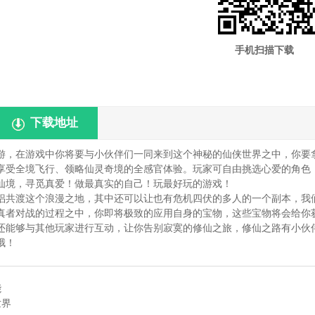
手机扫描下载
下载地址
游，在游戏中你将要与小伙伴们一同来到这个神秘的仙侠世界之中，你要
享受全境飞行、领略仙灵奇境的全感官体验。玩家可自由挑选心爱的角色
仙境，寻觅真爱！做最真实的自己！玩最好玩的游戏！
侣共渡这个浪漫之地，其中还可以让也有危机四伏的多人的一个副本，我
真者对战的过程之中，你即将极致的应用自身的宝物，这些宝物将会给你
还能够与其他玩家进行互动，让你告别寂寞的修仙之旅，修仙之路有小伙
哦！
能
世界