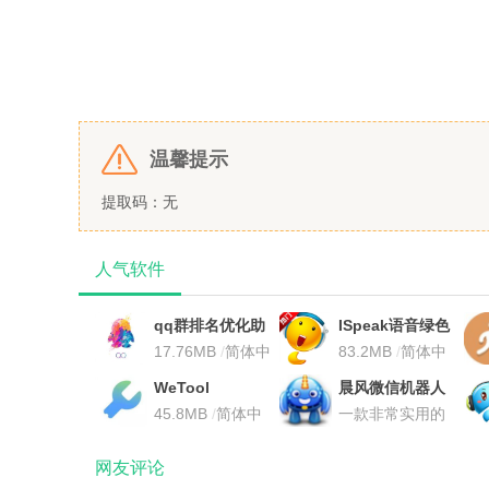
温馨提示
提取码：无
人气软件
qq群排名优化助
ISpeak语音绿色
手软件
17.76MB
/
简体中
免安装版 语音聊
83.2MB
/
简体中
文
天工具
文
WeTool
晨风微信机器人
45.8MB
/
简体中
一款非常实用的
文
微信辅助软件
/
简
体中文
网友评论