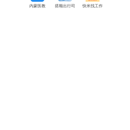
内蒙医教
搭顺出行司
快米找工作
app
机端app
app