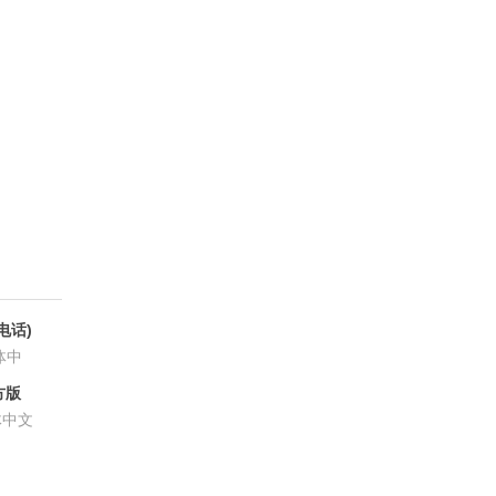
电话)
体中
方版
体中文