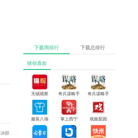
下载周排行
下载总排行
猜你喜欢
无锡观察
奇兵谋略手
奇兵谋略手
app
游官方版
游
服装八场
掌上西宁
戏曲梨园
app
app
app
解决部