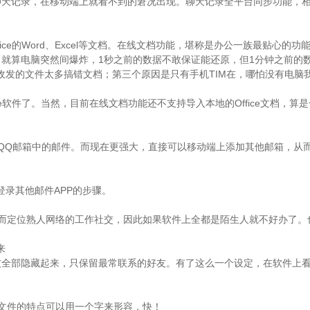
聊天记录，在移动端上就看不到的窘况出现。聊天记录全平台同步功能，
ce的Word、Excel等文档。在线文档功能，堪称是办公一族最贴心的功
，就算电脑突然间爆炸，1秒之前的数据不敢保证能还原，但1分钟之前的
收发的文件太多搞错文档；第三个原因是只有手机TIM在，哪怕没有电脑
e软件了。当然，目前在线文档功能还不支持导入本地的Office文档，算
。
收QQ邮箱中的邮件。而现在更强大，直接可以移动端上添加其他邮箱，从
录其他邮件APP的步骤。
，而定位熟人网络的工作社交，因此如果软件上全都是陌生人就不好办了。
来
友全部隐藏起来，只保留最常联系的好友。有了这么一个设定，在软件上
传文件的特点可以用一个字来形容，快！