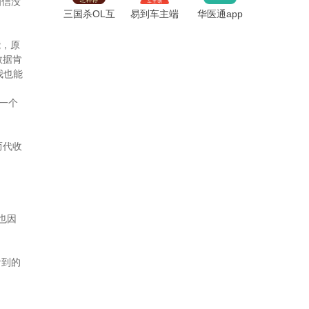
相信没
三国杀OL互
易到车主端
华医通app
通版官方版
app最新版
能，原
数据肯
我也能
是一个
而代收
也因
看到的