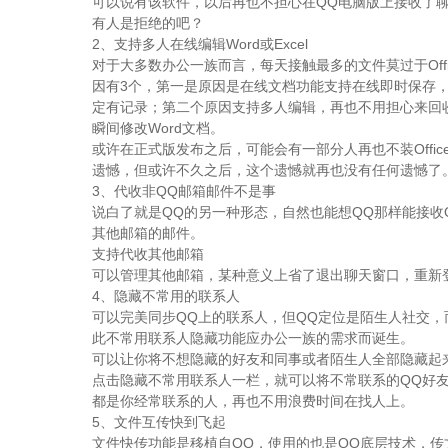
可以说有该软件，以后再也不担心在QQ电脑版上接收了
有人是拒绝的吧？
2、支持多人在线编辑Word或Excel
对于大多数办公一族而言，每天接触最多的文件莫过于Offi
因有3个，第一是原因是在线文档功能支持在线即时保存
定有记录；第二个原因支持多人编辑，再也不用担心来回
瞬间修改Word文档。
或许在正式版发布之后，可能会有一部分人再也不装Offic
遗憾，但或许不久之后，这个遗憾就再也没有任何遗憾了
3、代收非QQ邮箱邮件不是事
说白了就是QQ的另一种形态，自然也能想QQ那样能接
其他邮箱的邮件。
支持代收其他邮箱
可以管理其他邮箱，某种意义上省了退出聊天窗口，重新登
4、隐藏不常用的联系人
可以完美同步QQ上的联系人，但QQ定位是陌生人社交
此不常用联系人隐藏功能应办公一族的需求而诞生。
可以让你将不想隐藏的好友和同事或者陌生人全部隐藏起
点击隐藏不常用联系人一栏，就可以将不常联系的QQ好
都是你经常联系的人，再也不用浪费时间在找人上。
5、文件互传快到飞起
文件快传功能是移植自QQ，使用的也是QQ底层技术，