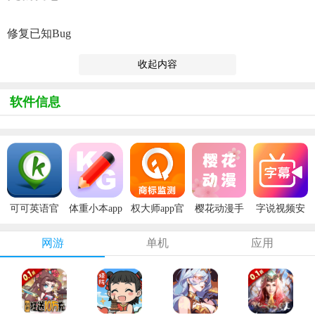
修复已知bug
收起内容
软件信息
可可英语官
体重小本app
权大师app官
樱花动漫手
字说视频安
方版
安卓版
方版
机版
卓版
网游
单机
应用