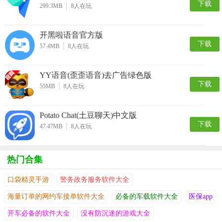
下载
299.3MB
8
人在玩
开黑啦语音官方版
下载
57.4MB
8
人在玩
YY语音(歪歪语音)去广告绿色版
下载
55MB
8
人在玩
Potato Chat(土豆聊天)中文版
下载
47.47MB
8
人在玩
热门合集
口袋精灵手游
警务政务服务软件大全
海量订单的网约车接单软件大全
必备的车载软件大全
医保app
开车必备的软件大全
没有防沉迷的游戏大全