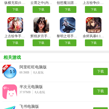
纵横无双(0.1折狂送10万充)
云霄之中(内置0.1折)
创想魔法团2025最新版
上古纷争(0.1折免费版)
下载
下载
下载
下载
上古纷争手游官方版
辉煌岁月手游官方版
黎明之塔手游官方版
余烬风暴0.1折版本
下载
下载
下载
下载
相关游戏
阿里旺旺电脑版
下载
69.3MB
8
人在玩
半次元电脑版
下载
37.97MB
8
人在玩
飞书电脑版