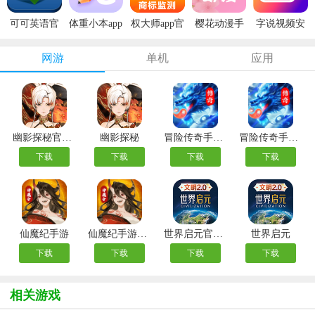
可可英语官
体重小本app
权大师app官
樱花动漫手
字说视频安
方版
安卓版
方版
机版
卓版
网游
单机
应用
幽影探秘官方版
幽影探秘
冒险传奇手游最新版
冒险传奇手游官方版
下载
下载
下载
下载
仙魔纪手游
仙魔纪手游官方版
世界启元官方版
世界启元
下载
下载
下载
下载
相关游戏