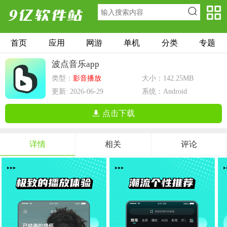
首页
应用
网游
单机
分类
专题
波点音乐app
类型：
影音播放
大小：142.25MB
更新: 2026-06-29
系统：Android
点击下载
详情
相关
评论