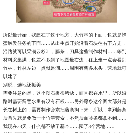
所以最开始，我建在了这个地方，大竹林的下面，也就是蜂
蜜触发任务的下面……从出生点开始沿着石块往右下方走，
沿路就可以采满云杉叶，藤条，刀具这些制作材料……等到
材料采集满，也差不多到了地图最右边，往上走一点会看到
竹林，竹林左边一点就是湖……周围有蛮多木头，营地就可
以建了
别说，选地还挺美
需要注意的是，这个图石板很稀缺，而且都在水里，所以沿
路时需要留意水里有没有石板……另外藤条这个图大部分是
长在树上的，需要制作套索把藤条掏下来，所以，拿到藤条
后首先就是要做一个竹竿套索，不然后面藤条都拿不到……
我现在33天，什么都不缺了基本……囤了3个营地……