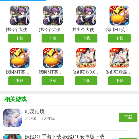
挂出个大侠变态版
挂出个大侠0.05折
挂出个大侠内购版
我叫MT英雄杀内测版
下载
下载
下载
下载
我叫MT英雄杀手游
我叫MT英雄杀公益服
侠剑狂歌0.05折千元福利版
侠剑狂歌最新版
下载
下载
下载
下载
相关游戏
幻灵仙境
下载
546MB
8
人在玩
妖姬OL手游下载-妖姬OL安卓版下载