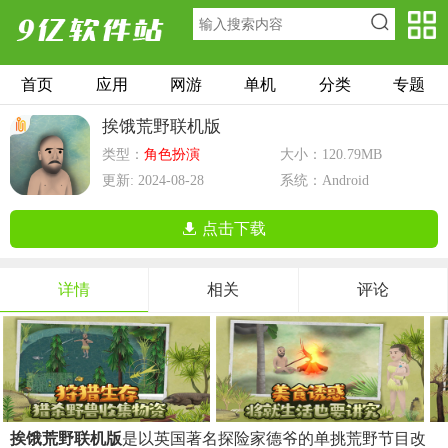
首页
应用
网游
单机
分类
专题
挨饿荒野联机版
类型：
角色扮演
大小：120.79MB
更新: 2024-08-28
系统：Android
点击下载
详情
相关
评论
挨饿荒野联机版
是以英国著名探险家德爷的单挑荒野节目改