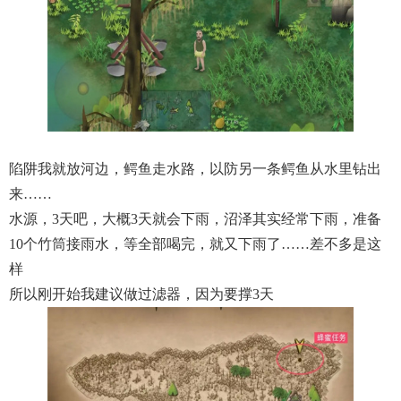
陷阱我就放河边，鳄鱼走水路，以防另一条鳄鱼从水里钻出
来……
水源，3天吧，大概3天就会下雨，沼泽其实经常下雨，准备
10个竹筒接雨水，等全部喝完，就又下雨了……差不多是这
样
所以刚开始我建议做过滤器，因为要撑3天