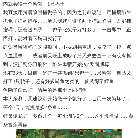
内就会得一个蜜獾，1只鸭子
我直接用捕鹿陷阱捕鸭子的，因为之前就说过，用捕鹿陷阱
抓兔子抓的挺多……所以我就只做了两个捕鹿陷阱，既能捕
蜜獾，还会送鸭子……鸭子比兔子好打多了，一击即中，正
面打，箭对着它胸口就行了
建议等蜜獾鸭子这段期间，不要刷档重进，被咬了，掉一点
点血没事……或者前天晚上被咬了后天亮去查一下有没有抓
到，没抓到你再刷档，陷阱重新开始按7天周期算
现在33天，目前，陷阱一共抓到4只鸭子，2只蜜獾，自己又
打了2只鸭子，还有好多鲢鱼之类的，兽袭得了鳄鱼……
鱼除了自己打，我用的是那个万能捕鱼
本人亲测，我建议刚开始做一个就行了，它用一次就坏了，
等个7天，能抓最多4条鱼……
虾巢逮龙虾，多做几个，每个湖放2个……这个慢慢做……藤
条富余再做……