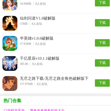
下载
34.94MB
8
人在玩
仙剑问道V1.0破解版
下载
37MB
8
人在玩
半英雄v1.0.6破解版
下载
57.95MB
8
人在玩
千亿星辰v10.1.1破解版
下载
385.08
8
人在玩
无尽之路下载-无尽之路全角色破解版下
下载
载 v1.0
157.97MB
8
人在玩
热门合集
口袋精灵手游
警务政务服务软件大全