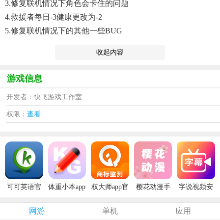
3.修复联机情况下角色会卡住的问题
4.救援者每日-3健康更改为-2
5.修复联机情况下的其他一些BUG
收起内容
游戏信息
开发者：快飞游戏工作室
权限：
查看
可可英语官
体重小本app
权大师app官
樱花动漫手
字说视频安
方版
安卓版
方版
机版
卓版
网游
单机
应用