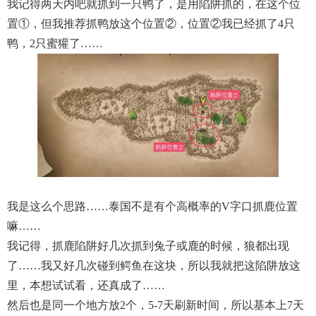
我记得两天内吧就抓到一只鸭了，是用陷阱抓的，在这个位
置①，但我推荐抓鸭放这个位置②，位置②我已经抓了4只
鸭，2只蜜獾了……
我是这么个思路……泰国不是有个高概率的V字口抓鹿位置
嘛……
我记得，抓鹿陷阱好几次抓到兔子或鹿的时候，狼都出现
了……我又好几次碰到鳄鱼在这块，所以我就把这陷阱放这
里，本想试试看，还真成了……
然后也是同一个地方放2个，5-7天刷新时间，所以基本上7天