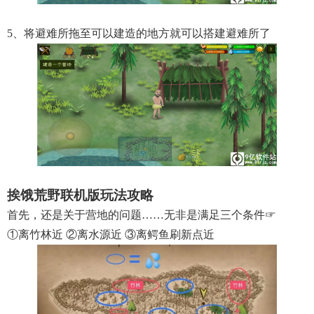
5、将避难所拖至可以建造的地方就可以搭建避难所了
挨饿荒野联机版玩法攻略
首先，还是关于营地的问题……无非是满足三个条件☞
①离竹林近 ②离水源近 ③离鳄鱼刷新点近