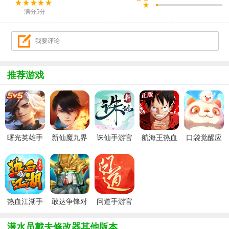
满分5分
推荐游戏
曙光英雄手
新仙魔九界
诛仙手游官
航海王热血
口袋觉醒应
游官方最新
波克城市官
服
航线官服
用宝版本
版
方正版
热血江湖手
敢达争锋对
问道手游官
游官方正版
决官服
服
潜水员戴夫修改器其他版本